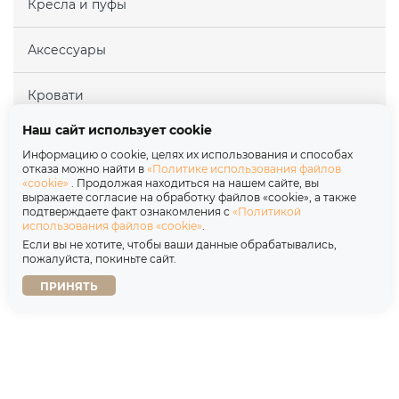
Кресла и пуфы
Аксессуары
Кровати
Наш сайт использует cookie
Матрасы
Информацию о cookie, целях их использования и способах
отказа можно найти в
«Политике использования файлов
«cookie»
. Продолжая находиться на нашем сайте, вы
Покупателям
выражаете согласие на обработку файлов «cookie», а также
подтверждаете факт ознакомления с
«Политикой
использования файлов «cookie»
.
Партнерам
Если вы не хотите, чтобы ваши данные обрабатывались,
пожалуйста, покиньте сайт.
О нас
ПРИНЯТЬ
Copyright © 2026
Политика обработки персональных данных
Договор оферты
Политика использования файлов «cookie»