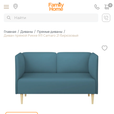
0
Главная
/
Диваны
/
Прямые диваны
/
Диван прямой Рикке R11 Camaro 21 бирюзовый