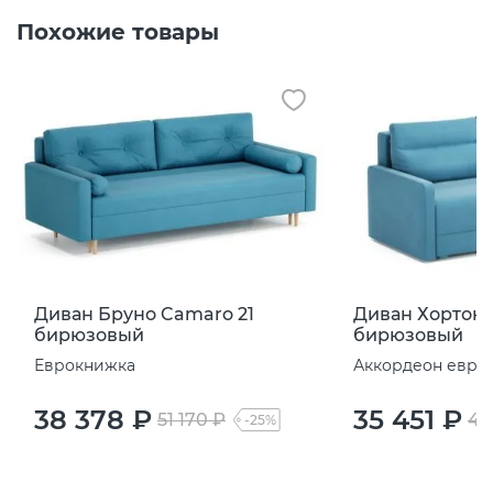
Похожие товары
Диван Бруно Camaro 21
Диван Хортон 
бирюзовый
бирюзовый
Еврокнижка
Аккордеон евро
38 378 ₽
35 451 ₽
51 170 ₽
47
-25%