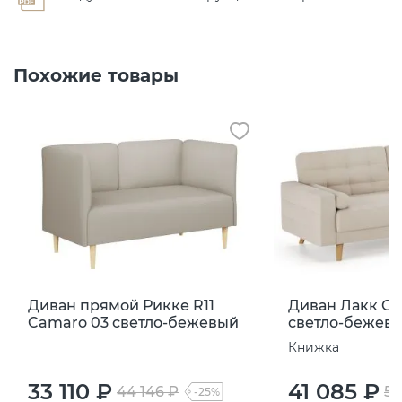
Похожие товары
Диван прямой Рикке R11
Диван Лакк Ca
Camaro 03 светло-бежевый
светло-бежев
Книжка
33 110 ₽
41 085 ₽
44 146 ₽
54
-25%